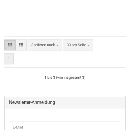
Sortieren nach
pro Seite
Sortieren nach
30 pro Seite
1
1
bis
3
(von insgesamt
3
)
Newsletter-Anmeldung
WEITER
E-
ZUR