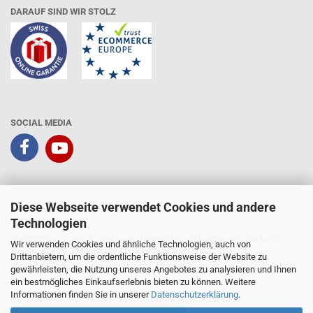
DARAUF SIND WIR STOLZ
SOCIAL MEDIA
Diese Webseite verwendet Cookies und andere
Technologien
Kundenbewertungen und Erfahrungen zu
Abonnieren Sie den kostenlosen Newsletter und verpassen Sie keine
BOPP Solutions AG
Wir verwenden Cookies und ähnliche Technologien, auch von
Neuigkeit oder Aktion mehr von BOPP Solutions AG.
Drittanbietern, um die ordentliche Funktionsweise der Website zu
gewährleisten, die Nutzung unseres Angebotes zu analysieren und Ihnen
SEHR GUT
100%
ein bestmögliches Einkaufserlebnis bieten zu können. Weitere
Empfehlungen auf
Informationen finden Sie in unserer
Datenschutzerklärung
.
ProvenExpert.com
4,90 / 5,00