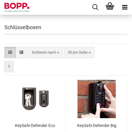
Schlüsselboxen
Sortieren nach
pro Seite
Sortieren nach
30 pro Seite
1
KeySafe Defender Eco
KeySafe Defender Big