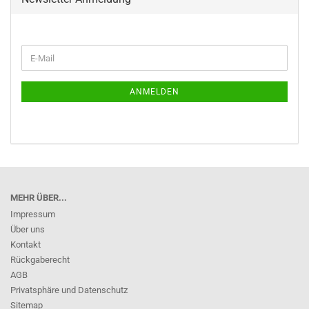
WEITER
E-
ZUR
Mail
NEWSLETTER-
ANMELDUNG
ANMELDEN
MEHR ÜBER...
Impressum
Über uns
Kontakt
Rückgaberecht
AGB
Privatsphäre und Datenschutz
Sitemap