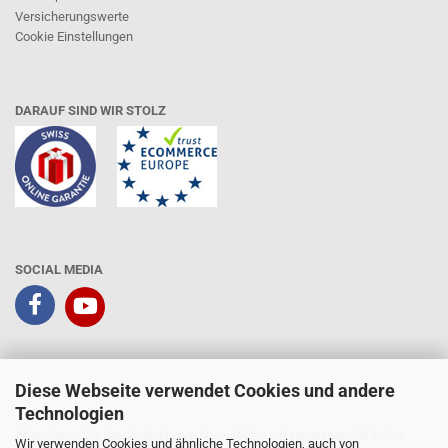
Versicherungswerte
Cookie Einstellungen
DARAUF SIND WIR STOLZ
SOCIAL MEDIA
Diese Webseite verwendet Cookies und andere
Technologien
Kundenbewertungen und Erfahrungen zu
Abonnieren Sie den kostenlosen Newsletter und verpassen Sie keine
BOPP Solutions AG
Wir verwenden Cookies und ähnliche Technologien, auch von