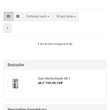
Sortieren nach
pro Seite
Sortieren nach
30 pro Seite
1
1
bis
6
(von insgesamt
6
)
Bestseller
Euro-Wertschrank EN 1
ab 2´150.00 CHF
Newsletter-Anmeldung