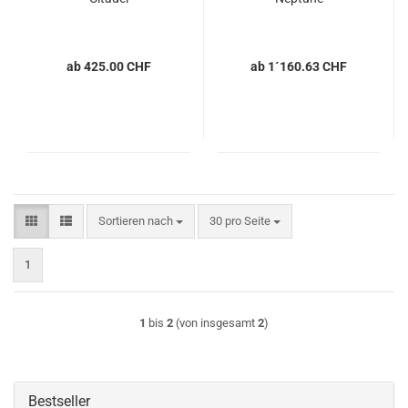
ab 425.00 CHF
ab 1´160.63 CHF
Sortieren nach
pro Seite
Sortieren nach
30 pro Seite
1
1
bis
2
(von insgesamt
2
)
Bestseller